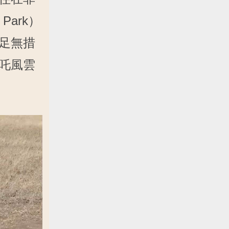
Park）
足無措
吒風雲