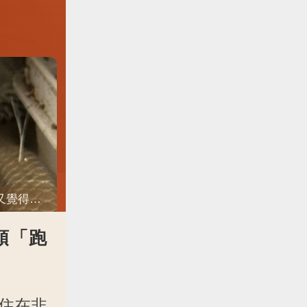
寵物蛇脫完皮又鑽回去！只露一顆頭飼主愣住，網友共鳴「脫完外套又覺得冷」
頭「跑
住在非