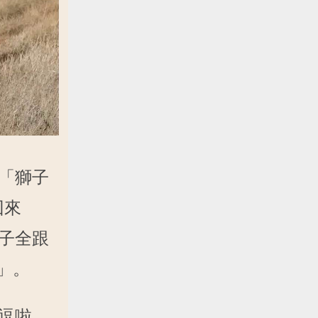
「獅子
回來
子全跟
」。
逗啦