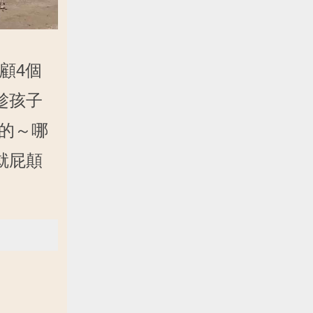
顧4個
趁孩子
的～哪
就屁顛