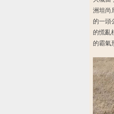
洲坦尚尼亞
的一頭
的慌亂
的霸氣