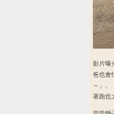
影片曝
爸也會
～」、
著跑也
堂堂獅