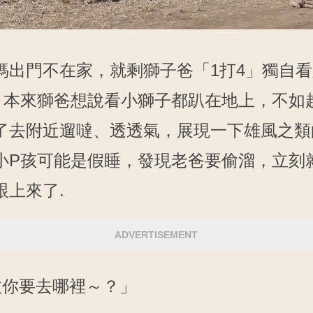
媽出門不在家，就剩獅子爸「1打4」獨自看
，本來獅爸想說看小獅子都趴在地上，不如
了去附近遛噠、透透氣，展現一下雄風之類
小P孩可能是假睡，發現老爸要偷溜，立刻
跟上來了.
ADVERTISEMENT
把拔你要去哪裡～？」