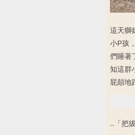
這天獅
小P孩
們睡著
知這群
屁顛地
..「