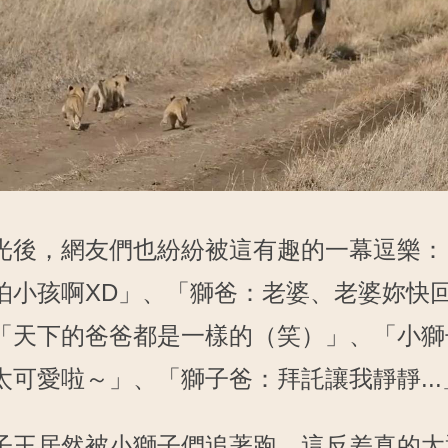
光後，網友們也紛紛被這有趣的一幕逗樂：
怕小孩啊XD」、「獅爸：老婆、老婆妳快
「天下的爸爸都是一樣的（笑）」、「小獅
太可愛啦～」、「獅子爸：拜託讓我靜靜...
子王居然被小獅子們追著跑，這反差真的太