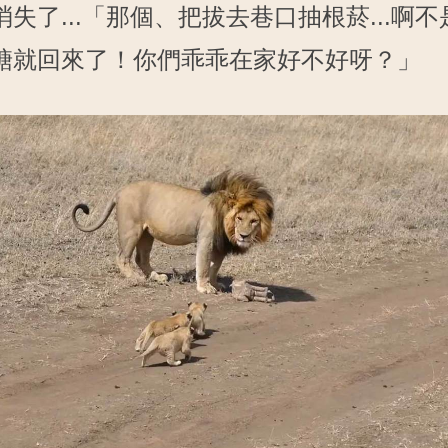
失了...「那個、把拔去巷口抽根菸...啊
糖就回來了！你們乖乖在家好不好呀？」