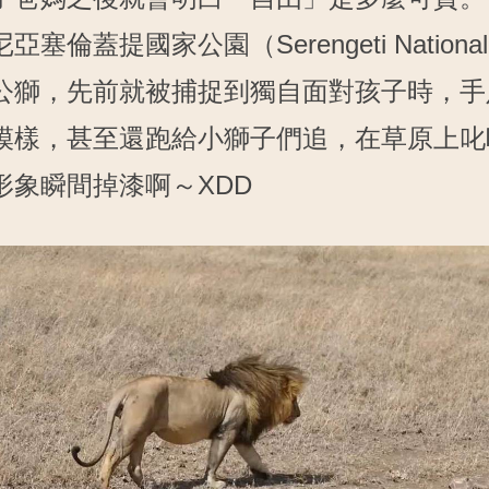
塞倫蓋提國家公園（Serengeti National 
公獅，先前就被捕捉到獨自面對孩子時，手
模樣，甚至還跑給小獅子們追，在草原上叱
形象瞬間掉漆啊～XDD