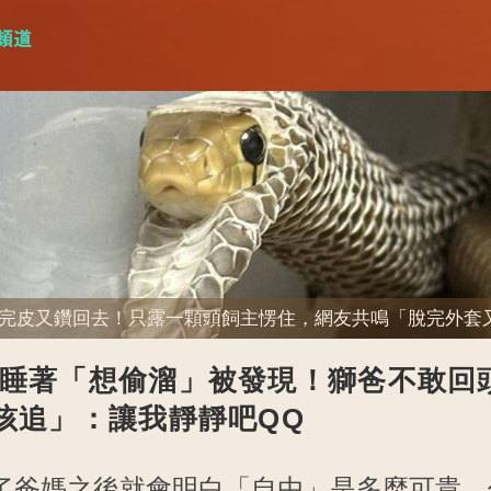
睡著「想偷溜」被發現！獅爸不敢回
孩追」：讓我靜靜吧QQ
了爸媽之後就會明白「自由」是多麼可貴。