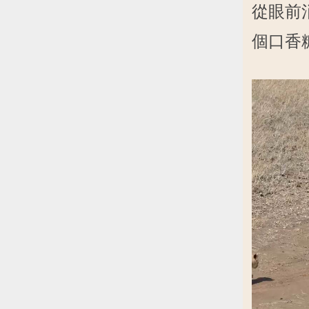
從眼前消
個口香