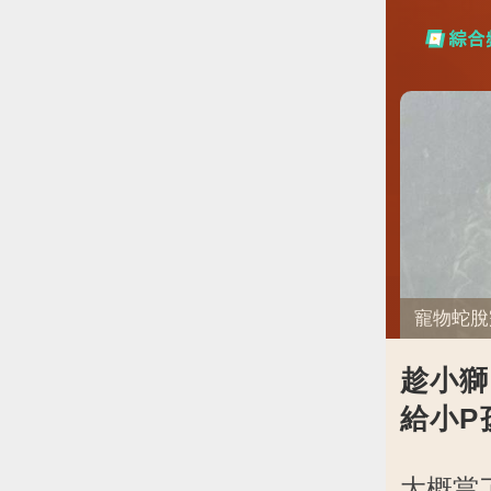
趁小獅
給小P
大概當