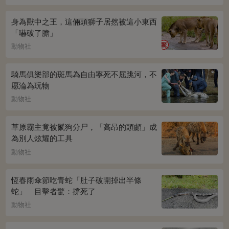
身為獸中之王，這倆頭獅子居然被這小東西
「嚇破了膽」
動物社
騎馬俱樂部的斑馬為自由寧死不屈跳河，不
愿淪為玩物
動物社
草原霸主竟被鬣狗分尸，「高昂的頭顱」成
為別人炫耀的工具
動物社
恆春雨傘節吃青蛇「肚子破開掉出半條
蛇」 目擊者驚：撐死了
動物社