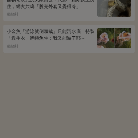
住，網友共鳴「脫完外套又覺得冷」
動物社
小金魚「游泳就倒頭栽」只能沉水底 特製
「救生衣」翻轉魚生：我又能游了耶～
動物社