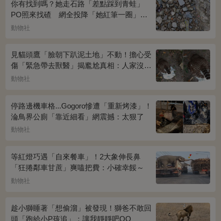
你有找到嗎？她走石路「差點踩到青蛙」
PO照來找碴 網全投降「她紅筆一圈」恍
然大悟：太明顯了吧
動物社
見貓頭鷹「臉朝下趴泥土地」不動！擔心受
傷「緊急帶去獸醫」揭尷尬真相：人家沒
事...
動物社
停路邊機車格...Gogoro慘遭「重新烤漆」！
淪鳥界公廁「靠近細看」網震撼：太狠了
動物社
等紅燈巧遇「自來餐車」！2大象伸長鼻
「狂捲鄰車甘蔗」爽嗑把費：小確幸餒～
動物社
趁小獅睡著「想偷溜」被發現！獅爸不敢回
頭「跑給小P孩追」：讓我靜靜吧QQ