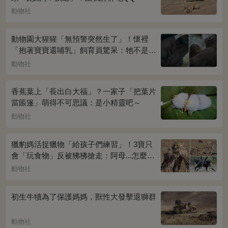
動物社
動物園大猩猩「無預警突然生了」！懷裡
「抱著寶寶還哺乳」飼育員驚呆：牠不是公
的嗎？
動物社
香蕉葉上「長出白大福」？一家子「把葉片
當賬篷」萌得不可思議：是小精靈吧～
動物社
獵豹媽活捉獵物「給孩子們練習」！3寶只
會「玩食物」反被狒狒搶走：阿母...怎麼辦
QQ
動物社
初生牛犢為了保護媽媽，獸性大發擊退獅群
動物社