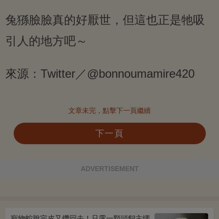
兔猻臉臉真的好厭世，但這也正是牠吸
引人的地方吧～
來源：Twitter／@bonnoumamire420
文章未完，點擊下一頁繼續
下一頁
ADVERTISEMENT
寵物蛇脫完皮又鑽回去！只露一顆頭飼主愣