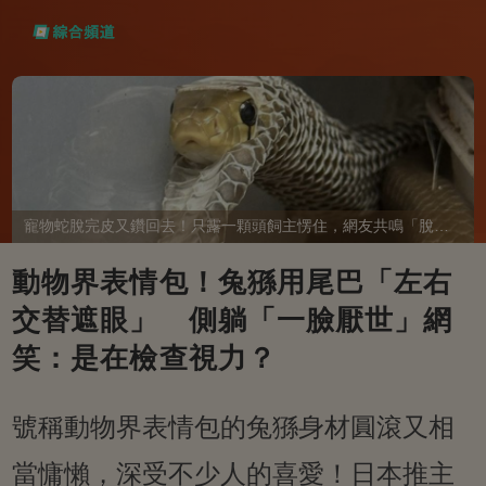
寵物蛇脫完皮又鑽回去！只露一顆頭飼主愣住，網友共鳴「脫完外套又覺得冷」
動物界表情包！兔猻用尾巴「左右
交替遮眼」 側躺「一臉厭世」網
笑：是在檢查視力？
號稱動物界表情包的兔猻身材圓滾又相
當慵懶，深受不少人的喜愛！日本推主