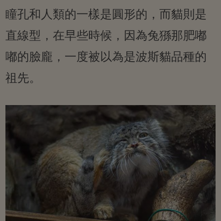
瞳孔和人類的一樣是圓形的，而貓則是
直線型，在早些時候，因為兔猻那肥嘟
嘟的臉龐，一度被以為是波斯貓品種的
祖先。