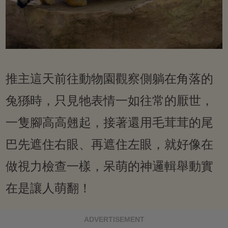
推主這天前往動物園觀察側躺在角落的
兔猻時，只見牠表情一如往常的厭世，
一隻腳高高翹起，接著還用毛茸茸的尾
巴先遮住右眼、再遮住左眼，就好像在
做視力檢查一樣，呆萌的神邏輯舉動實
在是讓人萌翻！
ADVERTISEMENT