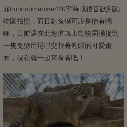
@bonnoumamire420平時就很喜歡到動
物園拍照，而且對兔猻可說是情有獨
鍾，日前還在北海道旭山動物園捕捉到
一隻兔猻用尾巴交替著遮眼的可愛畫
面，現在就一起來看看吧！