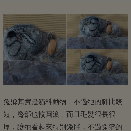
兔猻其實是貓科動物，不過牠的腳比較
短，臀部也較圓滾，而且毛髮很長很
厚，讓牠看起來特別矮胖，不過兔猻的