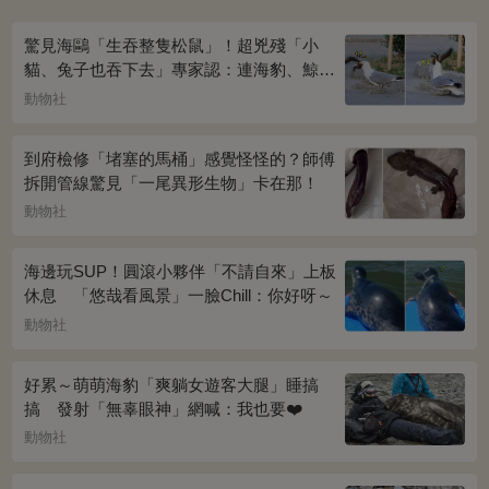
驚見海鷗「生吞整隻松鼠」！超兇殘「小
貓、兔子也吞下去」專家認：連海豹、鯨魚
都不放過...
動物社
到府檢修「堵塞的馬桶」感覺怪怪的？師傅
拆開管線驚見「一尾異形生物」卡在那！
動物社
海邊玩SUP！圓滾小夥伴「不請自來」上板
休息 「悠哉看風景」一臉Chill：你好呀～
動物社
好累～萌萌海豹「爽躺女遊客大腿」睡搞
搞 發射「無辜眼神」網喊：我也要❤️
動物社