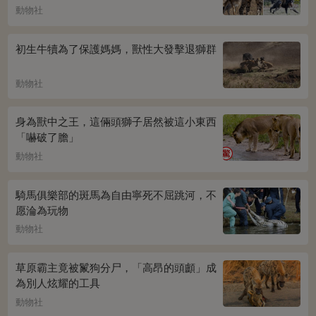
QQ
動物社
初生牛犢為了保護媽媽，獸性大發擊退獅群
動物社
身為獸中之王，這倆頭獅子居然被這小東西
「嚇破了膽」
動物社
騎馬俱樂部的斑馬為自由寧死不屈跳河，不
愿淪為玩物
動物社
草原霸主竟被鬣狗分尸，「高昂的頭顱」成
為別人炫耀的工具
動物社