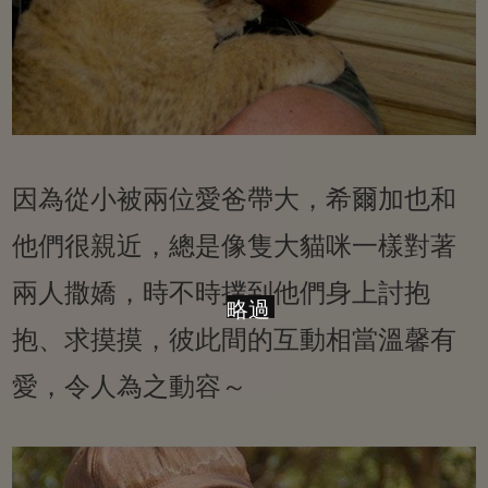
因為從小被兩位愛爸帶大，希爾加也和
他們很親近，總是像隻大貓咪一樣對著
兩人撒嬌，時不時撲到他們身上討抱
略過
抱、求摸摸，彼此間的互動相當溫馨有
愛，令人為之動容～