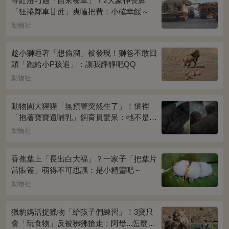
等紅燈巧遇「自來餐車」！2大象伸長鼻
「狂捲鄰車甘蔗」爽嗑把費：小確幸餒～
動物社
趁小獅睡著「想偷溜」被發現！獅爸不敢回
頭「跑給小P孩追」：讓我靜靜吧QQ
動物社
動物園大猩猩「無預警突然生了」！懷裡
「抱著寶寶還哺乳」飼育員驚呆：牠不是公
的嗎？
動物社
香蕉葉上「長出白大福」？一家子「把葉片
當賬篷」萌得不可思議：是小精靈吧～
動物社
獵豹媽活捉獵物「給孩子們練習」！3寶只
會「玩食物」反被狒狒搶走：阿母...怎麼辦