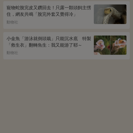
寵物蛇脫完皮又鑽回去！只露一顆頭飼主愣
住，網友共鳴「脫完外套又覺得冷」
動物社
小金魚「游泳就倒頭栽」只能沉水底 特製
「救生衣」翻轉魚生：我又能游了耶～
動物社