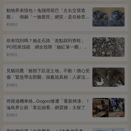
動物界表情包！兔猻用尾巴「左右交替遮
眼」 側躺「一臉厭世」網笑：是在檢查視
力？
動物社
你有找到嗎？她走石路「差點踩到青蛙」
PO照來找碴 網全投降「她紅筆一圈」恍
然大悟：太明顯了吧
動物社
見貓頭鷹「臉朝下趴泥土地」不動！擔心受
傷「緊急帶去獸醫」揭尷尬真相：人家沒
事...
動物社
停路邊機車格...Gogoro慘遭「重新烤漆」！
淪鳥界公廁「靠近細看」網震撼：太狠了
動物社