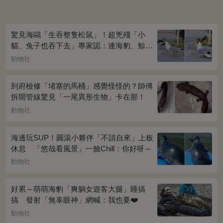
驚見海鷗「生吞整隻松鼠」！超兇殘「小
貓、兔子也吞下去」專家認：連海豹、鯨魚
都不放過...
動物社
到府檢修「堵塞的馬桶」感覺怪怪的？師傅
拆開管線驚見「一尾異形生物」卡在那！
動物社
海邊玩SUP！圓滾小夥伴「不請自來」上板
休息 「悠哉看風景」一臉Chill：你好呀～
動物社
好累～萌萌海豹「爽躺女遊客大腿」睡搞
搞 發射「無辜眼神」網喊：我也要❤️
動物社