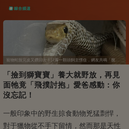
寵物蛇脫完皮又鑽回去！只露一顆頭飼主愣住，網友共鳴「脫完外套又覺得冷」
「撿到獅寶寶」養大就野放，再見
面牠竟「飛撲討抱」愛爸感動：你
沒忘記！
一般印象中的野生掠食動物兇猛剽悍，
對于獵物從不手下留情，然而那是天性