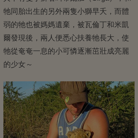
牠同胎出生的另外兩隻小獅早夭，而體
弱的牠也被媽媽遺棄，被瓦倫丁和米凱
爾發現後，兩人便悉心扶養牠長大，使
牠從奄奄一息的小可憐逐漸茁壯成亮麗
的少女～