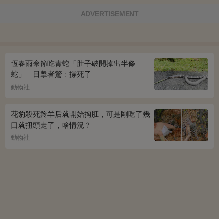
ADVERTISEMENT
恆春雨傘節吃青蛇「肚子破開掉出半條
蛇」 目擊者驚：撐死了
動物社
花豹殺死羚羊后就開始掏肛，可是剛吃了幾
口就扭頭走了，啥情況？
動物社