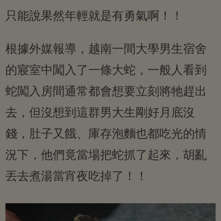
只能說果然年輕就是有勇氣啊！！
根據外媒報導，越南一間大學男生宿舍
的寢室中闖入了一條大蛇，一般人看到
蛇闖入房間通常都會想要立刻將牠趕出
去，但沒想到這群男大生剛好月底沒
錢，肚子又餓、庫存泡麵也都吃光的情
況下，他們竟當場把蛇抓了起來，胡亂
丟去煮湯當宵夜吃掉了！！