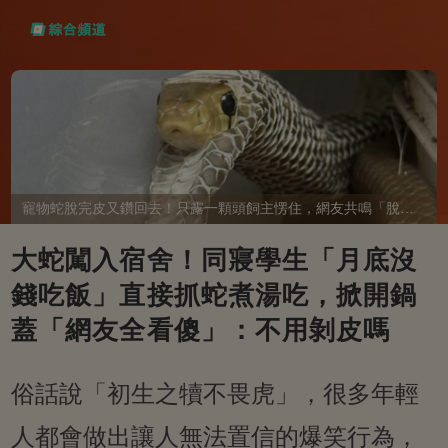
寵物蛇脫完皮又鑽回去！只露一顆頭飼主愣住，網友共鳴「脫完外套又覺得冷」
大蛇闖入宿舍！同寢學生「月底沒
錢吃飯」直接抓蛇煮湯吃，掀開鍋
蓋「網友全看傻」：不用剝皮嗎
俗話說「初生之犢不畏虎」，很多年輕
人都會做出讓人無法置信的爆笑行為，