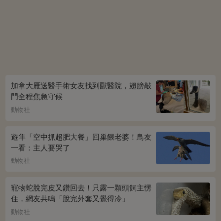
加拿大雁送醫手術女友找到獸醫院，翅膀敲
門全程焦急守候
動物社
遊隼「空中抓超肥大餐」回巢餵老婆！鳥友
一看：主人要哭了
動物社
寵物蛇脫完皮又鑽回去！只露一顆頭飼主愣
住，網友共鳴「脫完外套又覺得冷」
動物社