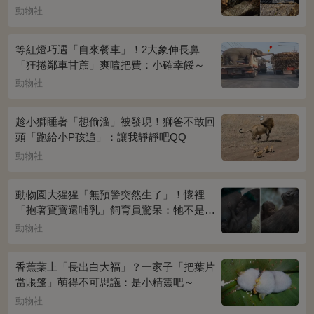
動物社
等紅燈巧遇「自來餐車」！2大象伸長鼻
「狂捲鄰車甘蔗」爽嗑把費：小確幸餒～
動物社
趁小獅睡著「想偷溜」被發現！獅爸不敢回
頭「跑給小P孩追」：讓我靜靜吧QQ
動物社
動物園大猩猩「無預警突然生了」！懷裡
「抱著寶寶還哺乳」飼育員驚呆：牠不是公
的嗎？
動物社
香蕉葉上「長出白大福」？一家子「把葉片
當賬篷」萌得不可思議：是小精靈吧～
動物社