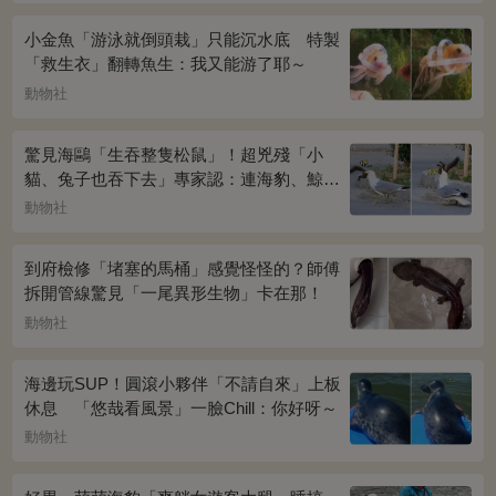
小金魚「游泳就倒頭栽」只能沉水底 特製
「救生衣」翻轉魚生：我又能游了耶～
動物社
驚見海鷗「生吞整隻松鼠」！超兇殘「小
貓、兔子也吞下去」專家認：連海豹、鯨魚
都不放過...
動物社
到府檢修「堵塞的馬桶」感覺怪怪的？師傅
拆開管線驚見「一尾異形生物」卡在那！
動物社
海邊玩SUP！圓滾小夥伴「不請自來」上板
休息 「悠哉看風景」一臉Chill：你好呀～
動物社