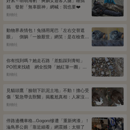
好累～萌萌海豹「爽躺女遊客大腿」睡搞
搞 發射「無辜眼神」網喊：我也要❤️
動物社
動物界表情包！兔猻用尾巴「左右交替遮
眼」 側躺「一臉厭世」網笑：是在檢查視
力？
動物社
你有找到嗎？她走石路「差點踩到青蛙」
PO照來找碴 網全投降「她紅筆一圈」恍
然大悟：太明顯了吧
動物社
見貓頭鷹「臉朝下趴泥土地」不動！擔心受
傷「緊急帶去獸醫」揭尷尬真相：人家沒
事...
動物社
停路邊機車格...Gogoro慘遭「重新烤漆」！
淪鳥界公廁「靠近細看」網震撼：太狠了