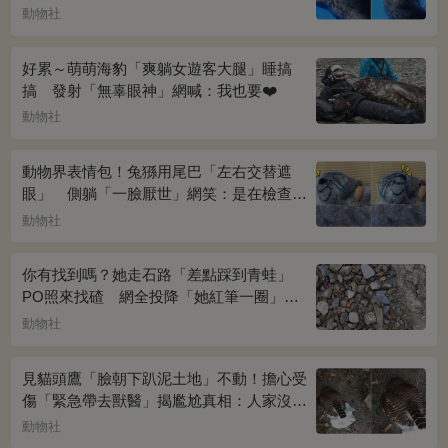
動物社
好累～萌萌海豹「爽躺女遊客大腿」睡搞
搞 發射「無辜眼神」網喊：我也要❤️
動物社
動物界表情包！兔猻用尾巴「左右交替遮
眼」 側躺「一臉厭世」網笑：是在檢查視
力？
動物社
你有找到嗎？她走石路「差點踩到青蛙」
PO照來找碴 網全投降「她紅筆一圈」恍
然大悟：太明顯了吧
動物社
見貓頭鷹「臉朝下趴泥土地」不動！擔心受
傷「緊急帶去獸醫」揭尷尬真相：人家沒
事...
動物社