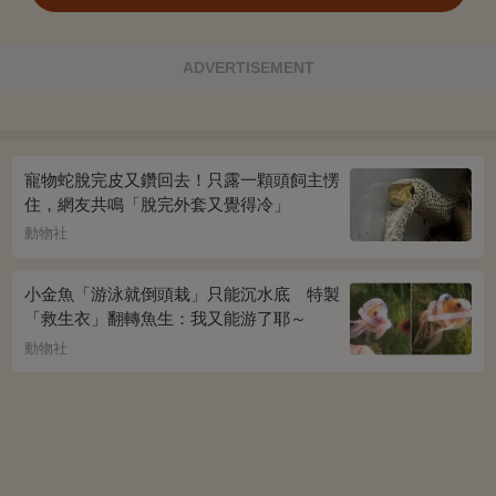
ADVERTISEMENT
寵物蛇脫完皮又鑽回去！只露一顆頭飼主愣
住，網友共鳴「脫完外套又覺得冷」
動物社
小金魚「游泳就倒頭栽」只能沉水底 特製
「救生衣」翻轉魚生：我又能游了耶～
動物社