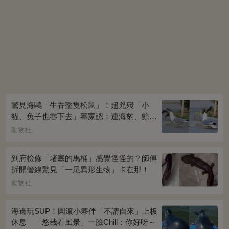
驚見海鷗「生吞整隻松鼠」！超兇殘「小
貓、兔子也吞下去」專家認：連海豹、鯨魚
都不放過...
動物社
到府檢修「堵塞的馬桶」感覺怪怪的？師傅
拆開管線驚見「一尾異形生物」卡在那！
動物社
海邊玩SUP！圓滾小夥伴「不請自來」上板
休息 「悠哉看風景」一臉Chill：你好呀～