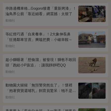
停路邊機車格...Gogoro慘遭「重新烤漆」！
淪鳥界公廁「靠近細看」網震撼：太狠了
動物社
等紅燈巧遇「自來餐車」！2大象伸長鼻
「狂捲鄰車甘蔗」爽嗑把費：小確幸餒～
動物社
趁小獅睡著「想偷溜」被發現！獅爸不敢回
頭「跑給小P孩追」：讓我靜靜吧QQ
動物社
動物園大猩猩「無預警突然生了」！懷裡
「抱著寶寶還哺乳」飼育員驚呆：牠不是公
的嗎？
動物社
香蕉葉上「長出白大福」？一家子「把葉片