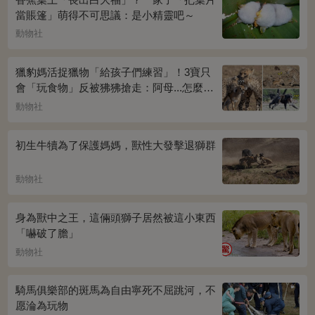
當賬篷」萌得不可思議：是小精靈吧～
動物社
獵豹媽活捉獵物「給孩子們練習」！3寶只
會「玩食物」反被狒狒搶走：阿母...怎麼辦
QQ
動物社
初生牛犢為了保護媽媽，獸性大發擊退獅群
動物社
身為獸中之王，這倆頭獅子居然被這小東西
「嚇破了膽」
動物社
騎馬俱樂部的斑馬為自由寧死不屈跳河，不
愿淪為玩物