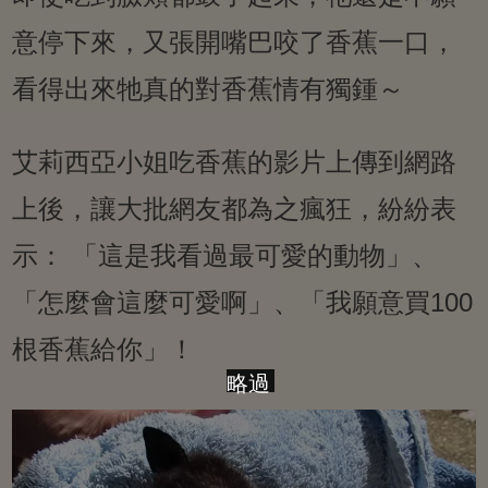
意停下來，又張開嘴巴咬了香蕉一口，
看得出來牠真的對香蕉情有獨鍾～
艾莉西亞小姐吃香蕉的影片上傳到網路
上後，讓大批網友都為之瘋狂，紛紛表
示： 「這是我看過最可愛的動物」、
「怎麼會這麼可愛啊」、「我願意買100
根香蕉給你」！
略過